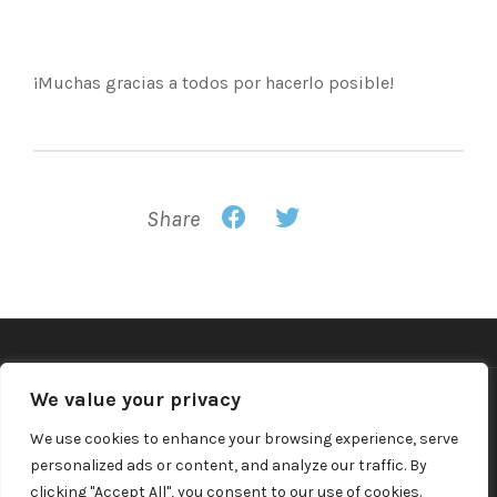
¡Muchas gracias a todos por hacerlo posible!
Share
We value your privacy
©2026 Ramon Cusine Hill, S.A.U.
We use cookies to enhance your browsing experience, serve
personalized ads or content, and analyze our traffic. By
Política de privacidad y Aviso legal
clicking "Accept All", you consent to our use of cookies.