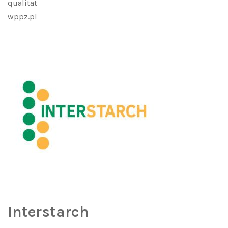
qualitat
wppz.pl
Interstarch