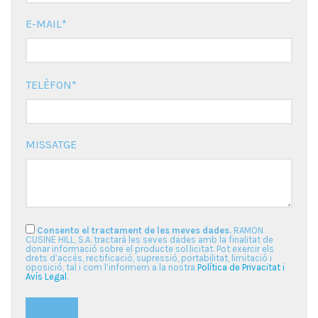
E-MAIL*
Deixeu
TELÈFON*
aquest
camp
buit.
MISSATGE
Consento el tractament de les meves dades.
RAMON
CUSINE HILL, S.A. tractarà les seves dades amb la finalitat de
donar informació sobre el producte sol.licitat. Pot exercir els
drets d’accés, rectificació, supressió, portabilitat, limitació i
oposició, tal i com l’informem a la nostra
Política de Privacitat i
Avís Legal
.