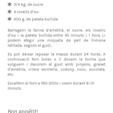
3/4 kg. de sucre
4 rovells d’ou
300 g. de patata bullida
Barregem la farina d’ametlla, el sucre, els rovells
d’ou i la patata bullida entre 45 minuts i 1 hora. Li
podem afegir una miqueta de pell de llimona
ratllada, segons el gust.
Es pot deixar reposar la massa durant 24 hores. A
continuació fem boles o li donem la forma que
vulguem i decorem al gust amb pinyons, granet
d’ametlla, cirera vermella, codony, coco, xocolata,
etc.
Escalfem el forn a 180-200º i coem durant 8-10
minuts.
Bon appétit!