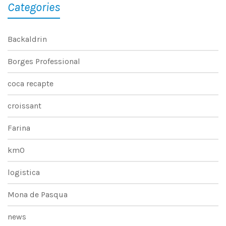
Categories
Backaldrin
Borges Professional
coca recapte
croissant
Farina
km0
logistica
Mona de Pasqua
news