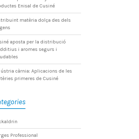
oductes Enisal de Cusiné
tribuint matèria dolça des dels
ígens
iné aposta per la distribució
dditius i aromes segurs i
ludables
ústria càrnia: Aplicacions de les
tèries primeres de Cusiné
tegories
ckaldrin
rges Professional