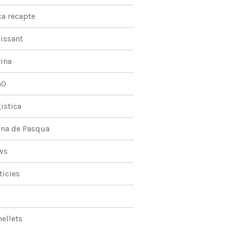
ca recapte
issant
rina
m0
istica
na de Pasqua
ws
ticies
ellets