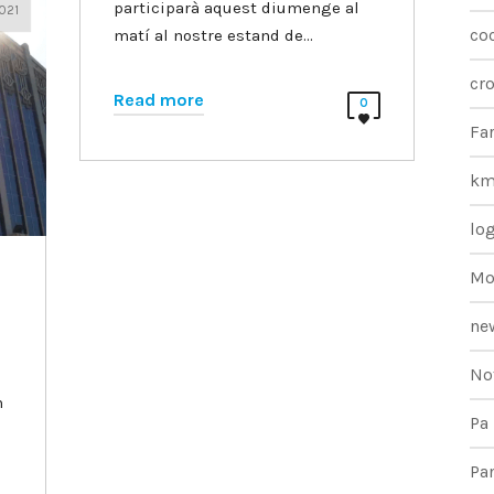
participarà aquest diumenge al
021
co
matí al nostre estand de…
cro
Read more
0
Fa
k
log
Mo
ne
No
n
Pa
Pan