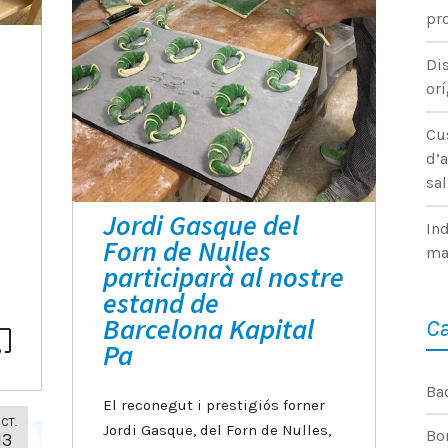
pr
Dis
or
Cus
d’a
sa
Jordi Gasque del
Ind
Forn de Nulles
ma
participarà al nostre
estand de
Barcelona Kapital
Ca
0
Pa
Ba
El reconegut i prestigiós forner
CT.
Jordi Gasque, del Forn de Nulles,
Bo
13