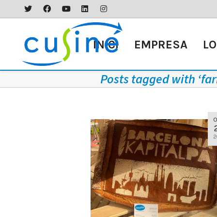
INICI
EMPRESA
LO
Posts tagged with ‘far
O
2