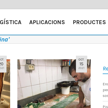
GÍSTICA
APLICACIONS
PRODUCTES
ina’
CT.
OCT.
20
15
Re
021
2021
En
pe
so
Pis